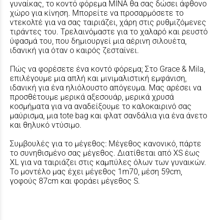
γυναίκας, το κοντό φόρεμα MINA θα σας δώσει άφθονο
χώρο για κίνηση. Μπορείτε να προσαρμόσετε το
ντεκολτέ για να σας ταιριάζει, χάρη στις ρυθμιζόμενες
τιράντες του. Τρελαινόμαστε για το χαλαρό και ρευστό
ύφασμά του, που δημιουργεί μια αέρινη σιλουέτα,
ιδανική για όταν ο καιρός ζεσταίνει.
Πώς να φορέσετε ένα κοντό φόρεμα; Στο Grace & Mila,
επιλέγουμε μια απλή και μινιμαλιστική εμφάνιση,
ιδανική για ένα ηλιόλουστο απόγευμα. Μας αρέσει να
προσθέτουμε μερικά αξεσουάρ, μερικά χρυσά
κοσμήματα για να αναδείξουμε το καλοκαιρινό σας
μαύρισμα, μια tote bag και φλατ σανδάλια για ένα άνετο
και θηλυκό ντύσιμο.
Συμβουλές για το μέγεθος: Μέγεθος κανονικό, πάρτε
το συνηθισμένο σας μέγεθος. Διατίθεται από XS έως
XL για να ταιριάζει στις καμπύλες όλων των γυναικών.
Το μοντέλο μας έχει μέγεθος 1m70, μέση 59cm,
γοφούς 87cm και φοράει μέγεθος S.