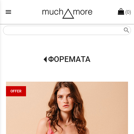
menu
(0)
search
ΦΟΡΕΜΑΤΑ
OFFER