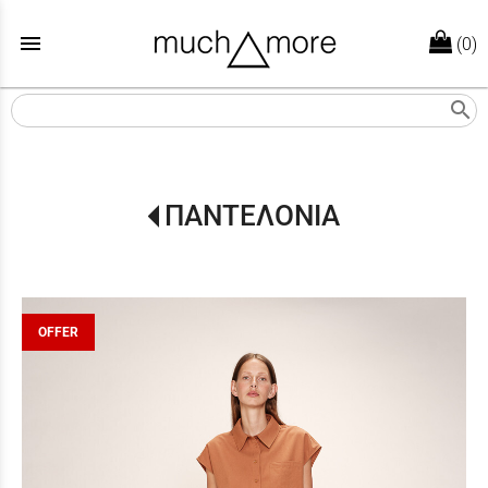
menu
(0)
search
ΠΑΝΤΕΛΟΝΙΑ
OFFER