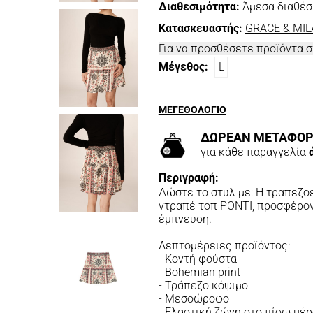
Διαθεσιμότητα:
Άμεσα διαθέσ
Κατασκευαστής:
GRACE & MIL
Για να προσθέσετε προϊόντα 
Μέγεθος:
L
ΜΕΓΕΘΟΛΟΓΙΟ
ΔΩΡΕΑΝ ΜΕΤΑΦΟΡ
για κάθε παραγγελία
Περιγραφή:
Δώστε το στυλ με: Η τραπεζο
ντραπέ τοπ PONTI, προσφέρον
έμπνευση.
Λεπτομέρειες προϊόντος:
- Κοντή φούστα
- Bohemian print
- Τράπεζο κόψιμο
- Μεσοώροφο
- Ελαστική ζώνη στο πίσω μέ