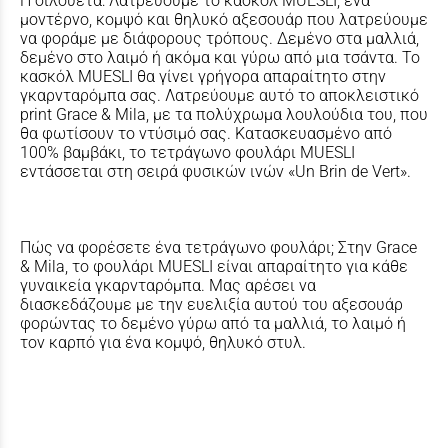
Η σιλουέτα: Λατρεύουμε το κασκόλ MUESLI, ένα
μοντέρνο, κομψό και θηλυκό αξεσουάρ που λατρεύουμε
να φοράμε με διάφορους τρόπους. Δεμένο στα μαλλιά,
δεμένο στο λαιμό ή ακόμα και γύρω από μια τσάντα. Το
κασκόλ MUESLI θα γίνει γρήγορα απαραίτητο στην
γκαρνταρόμπα σας. Λατρεύουμε αυτό το αποκλειστικό
print Grace & Mila, με τα πολύχρωμα λουλούδια του, που
θα φωτίσουν το ντύσιμό σας. Κατασκευασμένο από
100% βαμβάκι, το τετράγωνο φουλάρι MUESLI
εντάσσεται στη σειρά φυσικών ινών «Un Brin de Vert».
Πώς να φορέσετε ένα τετράγωνο φουλάρι; Στην Grace
& Mila, το φουλάρι MUESLI είναι απαραίτητο για κάθε
γυναικεία γκαρνταρόμπα. Μας αρέσει να
διασκεδάζουμε με την ευελιξία αυτού του αξεσουάρ
φορώντας το δεμένο γύρω από τα μαλλιά, το λαιμό ή
τον καρπό για ένα κομψό, θηλυκό στυλ.