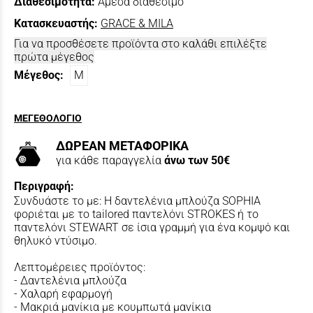
Διαθεσιμότητα:
Άμεσα διαθέσιμο
Κατασκευαστής:
GRACE & MILA
Για να προσθέσετε προϊόντα στο καλάθι επιλέξτε
πρώτα μέγεθος
Μέγεθος:
M
ΜΕΓΕΘΟΛΟΓΙΟ
ΔΩΡΕΑΝ ΜΕΤΑΦΟΡΙΚΑ
για κάθε παραγγελία
άνω των 50€
Περιγραφή:
Συνδυάστε το με: Η δαντελένια μπλούζα SOPHIA
φοριέται με το tailored παντελόνι STROKES ή το
παντελόνι STEWART σε ίσια γραμμή για ένα κομψό και
θηλυκό ντύσιμο.
Λεπτομέρειες προϊόντος:
- Δαντελένια μπλούζα
- Χαλαρή εφαρμογή
- Μακριά μανίκια με κουμπωτά μανίκια