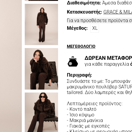
Διαθεσιμότητα:
Άμεσα διαθέσ
Κατασκευαστής:
GRACE & MIL
Για να προσθέσετε προϊόντα 
Μέγεθος:
XL
ΜΕΓΕΘΟΛΟΓΙΟ
ΔΩΡΕΑΝ ΜΕΤΑΦΟΡ
για κάθε παραγγελία
Περιγραφή:
Συνδυάστε το με: Το μπουφάν
μακρυμάνικο πουλόβερ SATURD
tailored. Δύο λαμπερές και θ
Λεπτομέρειες προϊόντος:
- Κοντό παλτό
- Ίσιο κόψιμο
- Μακριά μανίκια
- Γιακάς με εγκοπές
- Κλείσιμο με φερμουάρ μπρο